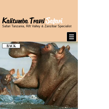
K
T
S
alitumba
ravel
afari
Safari Tanzania, Rift Valley & Zanzibar Specialist
BACK