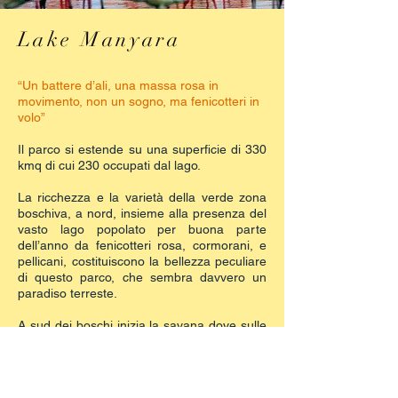
Lake Manyara
“Un battere d’ali, una massa rosa in
movimento, non un sogno, ma fenicotteri in
volo”
Il parco si estende su una superficie di 330
kmq di cui 230 occupati dal lago.
La ricchezza e la varietà della verde zona
boschiva, a nord, insieme alla presenza del
vasto lago popolato per buona parte
dell’anno da fenicotteri rosa, cormorani, e
pellicani, costituiscono la bellezza peculiare
di questo parco, che sembra davvero un
paradiso terreste.
A sud dei boschi inizia la savana dove sulle
acacie ad ombrello è talvolta possibile
scorgere leoni in riposo.
Sempre a nord la pozza formata dal fiume