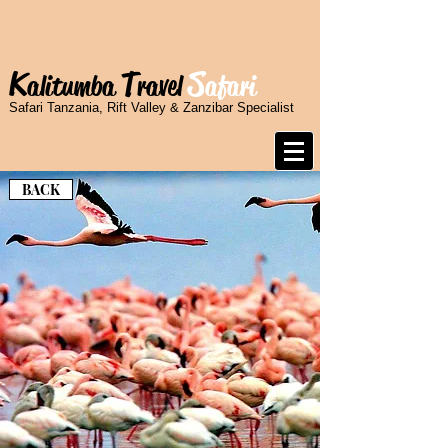
K
T
S
alitumba
ravel
afari
Safari Tanzania, Rift Valley & Zanzibar Specialist
BACK