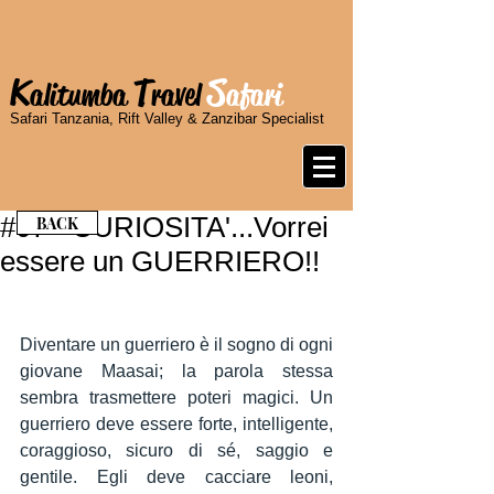
K
T
S
alitumba
ravel
afari
Safari Tanzania, Rift Valley & Zanzibar Specialist
#07 - CURIOSITA'...Vorrei
BACK
essere un GUERRIERO!!
Diventare un guerriero è il sogno di ogni 
giovane Maasai; la parola stessa 
sembra trasmettere poteri magici. Un 
guerriero deve essere forte, intelligente, 
coraggioso, sicuro di sé, saggio e 
gentile. Egli deve cacciare leoni, 