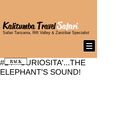
K
T
S
alitumba
ravel
afari
Safari Tanzania, Rift Valley & Zanzibar Specialist
#14 - CURIOSITA'...THE
BACK
ELEPHANT'S SOUND!