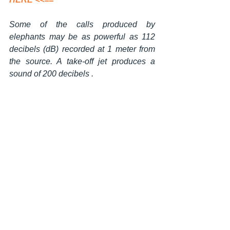
Some of the calls produced by 
elephants may be as powerful as 112 
decibels (dB) recorded at 1 meter from 
the source. A take-off jet produces a 
sound of 200 decibels .
Read More:
www.elephantvoices.org/elephant-
communication/acoustic-
communication.html
Africa - Safari Tanzania - Zanzibar