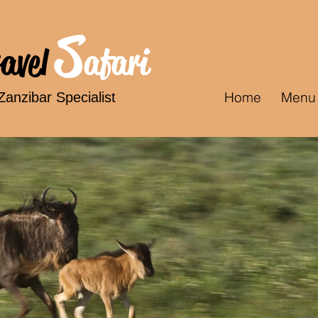
S
ravel
afari
Home
Menu
Zanzibar Specialist