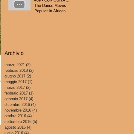
#59 - CURIOSITA'...
The Dance Moves
Popular In African
Countries!
Archivio
marzo 2021
(2)
2 post
febbraio 2018
(2)
2 post
giugno 2017
(2)
2 post
sono
maggio 2017
(1)
1 post
marzo 2017
(2)
2 post
febbraio 2017
(1)
1 post
gennaio 2017
(4)
4 post
dicembre 2016
(4)
4 post
novembre 2016
(4)
4 post
ottobre 2016
(4)
4 post
settembre 2016
(5)
5 post
agosto 2016
(4)
4 post
luglio 2016
(4)
4 post