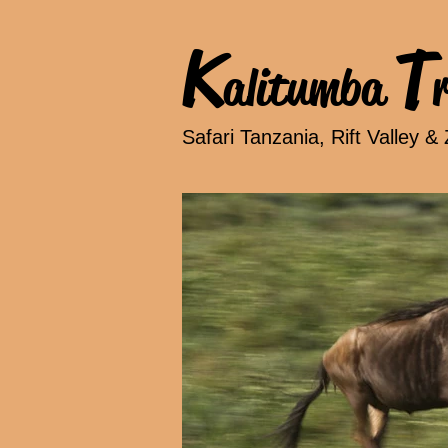
K
T
alitumba
Safari Tanzania, Rift Valley & 